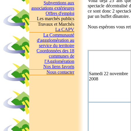
Voilà déjà 25 ans que
Subventions aux
spectacle décentralisé 
associations extérieures
ce sont donc 2 spectac
Offres d'emploi
par un buffet dînatoire.
Les marchés publics
Travaux et Marchés
Nous espérons vous retr
La CAPV
La Communauté
d'aggglomération au
service du territoire
Coordonnées des 18
communes de
l'Agglomération
Nos liens favoris
Nous contacter
Samedi 22 novembre
2008